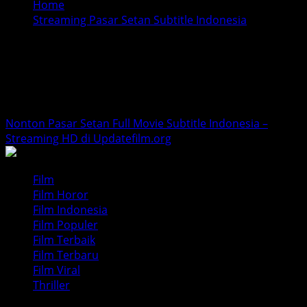
Home
Streaming Pasar Setan Subtitle Indonesia
Streaming Pasar Setan
Subtitle Indonesia
Nonton Pasar Setan Full Movie Subtitle Indonesia –
Streaming HD di Updatefilm.org
Film
Film Horor
Film Indonesia
Film Populer
Film Terbaik
Film Terbaru
Film Viral
Thriller