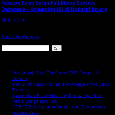
Nonton Pasar Setan Full Movie Subtitle
Indonesia – Streaming HD di Updatefilm.org
Update Film
Juli 3, 2026
Nonton Pasar Setan (2024) Full Movie Subtitle Indonesia
– Film Horor Mitos Gunung Salak Nonton Pasar Setan...
Read
Baca Selengkapnya
more
Cari
about
Cari
Nonton
Pasar
Baca Juga :
Setan
Full
Ipar Adalah Maut The Series 2025: Sinopsis &
Movie
Pemain
Subtitle
The Chronicles of Narnia: The Voyage of the Dawn
Indonesia
Treader
–
Spider-Man: Brand New Day, Kembalinya Peter
Streaming
Parker yang Patah Hati
HD
GOBLIN 2: Teror Lama Bangkit dan Mengancam
di
Keluarga Sara