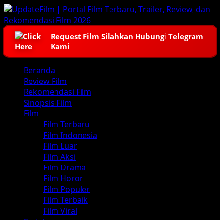
Skip
to
content
Request Film Silahkan Hubungi Telegram
Kami
Primary
Beranda
Menu
Review Film
Rekomendasi Film
Sinopsis Film
Film
Film Terbaru
Film Indonesia
Film Luar
Film Aksi
Film Drama
Film Horor
Film Populer
Film Terbaik
Film Viral