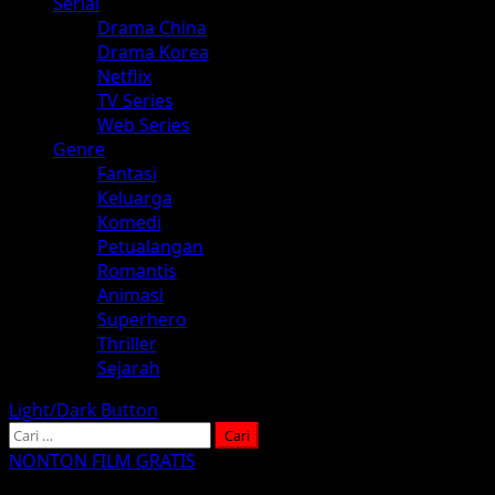
Serial
Drama China
Drama Korea
Netflix
TV Series
Web Series
Genre
Fantasi
Keluarga
Komedi
Petualangan
Romantis
Animasi
Superhero
Thriller
Sejarah
Light/Dark Button
Cari
untuk:
NONTON FILM GRATIS