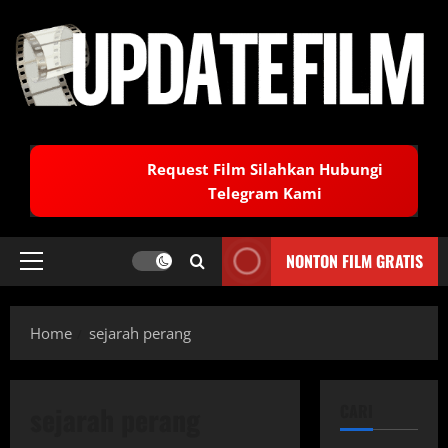
Skip
to
content
Request Film Silahkan Hubungi
Telegram Kami
NONTON FILM GRATIS
Primary
Menu
Home
sejarah perang
sejarah perang
CARI