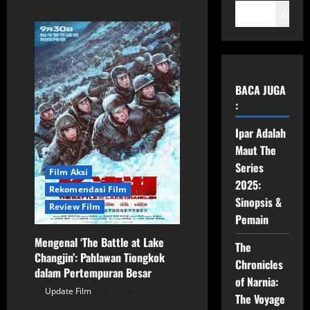
Cari
BACA JUGA
:
Ipar Adalah
Maut The
Series
Film Aksi
2025:
Rekomendasi Film
Sinopsis &
Review Film
Pemain
Mengenal ‘The Battle at Lake
The
Changjin’: Pahlawan Tiongkok
Chronicles
dalam Pertempuran Besar
of Narnia:
Update Film
Januari 27,
The Voyage
2026