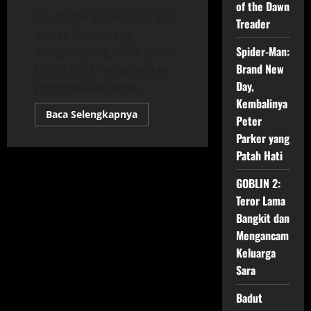
of the Dawn
The Battle at Lake Changjin
Treader
adalah film perang
Spider-Man:
Tiongkok yang dirilis pada
Brand New
tahun 2021, mengisahkan
Day,
pertempuran besar...
Kembalinya
Read
Baca Selengkapnya
Peter
more
about
Parker yang
Mengenal
‘The
Patah Hati
Battle
at
GOBLIN 2:
Lake
Changjin’:
Teror Lama
Pahlawan
Tiongkok
Bangkit dan
dalam
Pertempuran
Mengancam
Besar
Keluarga
Sara
Badut