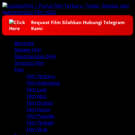
Skip
to
content
Request Film Silahkan Hubungi Telegram
Kami
Primary
Beranda
Menu
Review Film
Rekomendasi Film
Sinopsis Film
Film
Film Terbaru
Film Indonesia
Film Luar
Film Aksi
Film Drama
Film Horor
Film Populer
Film Terbaik
Film Viral