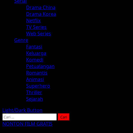
Serial
Drama China
Drama Korea
Netflix
TV Series
Web Series
Genre
Fantasi
Keluarga
Komedi
Petualangan
Romantis
Animasi
Superhero
Thriller
Sejarah
Light/Dark Button
Cari
untuk:
NONTON FILM GRATIS