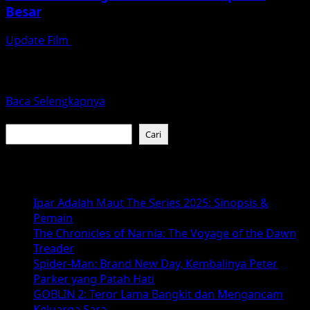
Besar
Update Film
Januari 27, 2026
The Battle at Lake Changjin adalah film perang Tiongkok
yang dirilis pada tahun 2021, mengisahkan pertempuran
besar...
Read
Baca Selengkapnya
more
Cari
about
Cari
Mengenal
‘The
Baca Juga :
Battle
at
Ipar Adalah Maut The Series 2025: Sinopsis &
Lake
Pemain
Changjin’:
The Chronicles of Narnia: The Voyage of the Dawn
Pahlawan
Treader
Tiongkok
Spider-Man: Brand New Day, Kembalinya Peter
dalam
Parker yang Patah Hati
Pertempuran
GOBLIN 2: Teror Lama Bangkit dan Mengancam
Besar
Keluarga Sara