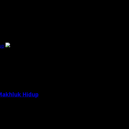
up
 Makhluk Hidup
 paling emosional dan reflektif dalam dunia animasi...