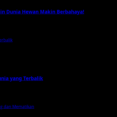
kin Dunia Hewan Makin Berbahaya!
tuk melanjutkan kisah petualangan Judy Hopps dan Nick Wild
erbalik
nia yang Terbalik
nonton dengan konsep yang gelap dan penuh makna. Dirilis..
ang dan Mematikan