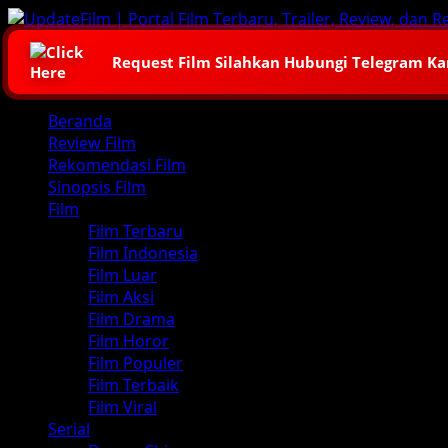
Skip
to
content
Request Film Silahkan Hubungi Telegram K
Primary
Beranda
Menu
Review Film
Rekomendasi Film
Sinopsis Film
Film
Film Terbaru
Film Indonesia
Film Luar
Film Aksi
Film Drama
Film Horor
Film Populer
Film Terbaik
Film Viral
Serial