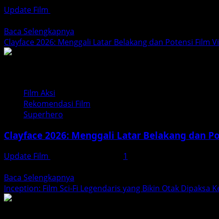
Makin
Update Film
Desember 14, 2025
Panjang
Film horor Indonesia kembali memanaskan layar bioskop le
dan
Read
Baca Selengkapnya
Mematikan
more
Clayface 2026: Menggali Latar Belakang dan Potensi Film Vil
about
Qorin
2
Film
Film Aksi
Horor
Rekomendasi Film
Indonesia
Superhero
Terbaru
2025
Clayface 2026: Menggali Latar Belakang dan Pot
yang
Resmi
Update Film
Desember 13, 2025
1
Tayang
Clayface adalah salah satu karakter paling menarik dan
di
Read
Baca Selengkapnya
Bioskop
more
Inception: Film Sci-Fi Legendaris yang Bikin Otak Dipaksa K
about
Clayface