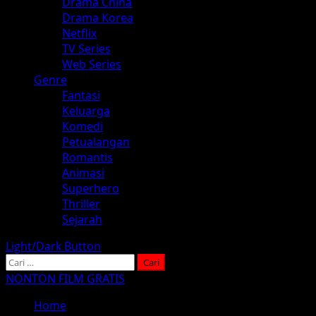
Drama China
Drama Korea
Netflix
TV Series
Web Series
Genre
Fantasi
Keluarga
Komedi
Petualangan
Romantis
Animasi
Superhero
Thriller
Sejarah
Light/Dark Button
Cari
untuk:
NONTON FILM GRATIS
Home