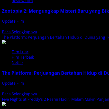
Review Film
yang
Menciptakan
Zootopia 2: Mengungkap Misteri Baru yang Bi
Jejak
Sejarah
Update Film
Desember 17, 2025
di
Film Zootopia 2 yang sangat dinantikan akhirnya hadir un
Hollywood
Read
Baca Selengkapnya
more
The Platform: Perjuangan Bertahan Hidup di Dunia yang T
about
Zootopia
Film Luar
2:
Film Terbaik
Mengungkap
Netflix
Misteri
Baru
The Platform: Perjuangan Bertahan Hidup di Du
yang
Bikin
Update Film
Desember 16, 2025
Dunia
The Platform adalah film thriller sosial yang memukau pe
Hewan
Read
Baca Selengkapnya
Makin
more
Five Nights at Freddy’s 2 Resmi Hadir, Malam Makin Panj
Berbahaya!
about