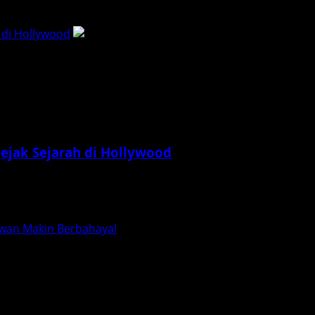
memperkenalkan kita pada karakter yang sudah dikenal dala
 di Hollywood
ejak Sejarah di Hollywood
 biasa, tetapi juga sebuah fenomena budaya yang merubah c
ewan Makin Berbahaya!