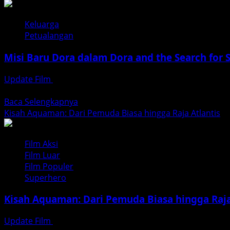
about
The
Keluarga
Wild
Petualangan
Robot:
Ketika
Misi Baru Dora dalam Dora and the Search for 
Mesin
Belajar
Update Film
Desember 20, 2025
Menjadi
Dora dikenal sebagai karakter anak yang selalu identik den
Makhluk
Read
Baca Selengkapnya
Hidup
more
Kisah Aquaman: Dari Pemuda Biasa hingga Raja Atlantis
about
Misi
Film Aksi
Baru
Film Luar
Dora
Film Populer
dalam
Superhero
Dora
and
Kisah Aquaman: Dari Pemuda Biasa hingga Raja
the
Search
Update Film
Desember 19, 2025
for