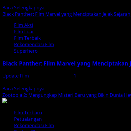
Film Aquaman (2018), yang disutradarai oleh James Wan, 
Sol
Read
Baca Selengkapnya
Dorado
more
Black Panther: Film Marvel yang Menciptakan Jejak Sejarah
about
Film Aksi
Kisah
Film Luar
Aquaman:
Film Terbaik
Dari
Rekomendasi Film
Pemuda
Superhero
Biasa
hingga
Black Panther: Film Marvel yang Menciptakan J
Raja
Atlantis
Update Film
Desember 18, 2025
1
Black Panther tidak hanya menjadi sebuah film superhero
Read
Baca Selengkapnya
more
Zootopia 2: Mengungkap Misteri Baru yang Bikin Dunia H
about
Black
Film Terbaru
Panther:
Petualangan
Film
Rekomendasi Film
Marvel