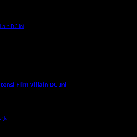
wat kehadiran Qorin 2, sekuel yang secara resmi tayang pa
lain DC Ini
ensi Film Villain DC Ini
 kompleks dalam dunia DC Comics. Dengan kemampuan untuk
erja