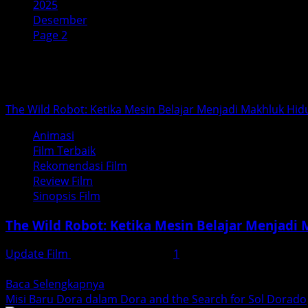
2025
Desember
Page 2
Bulan:
Desember 2025
The Wild Robot: Ketika Mesin Belajar Menjadi Makhluk Hid
Animasi
Film Terbaik
Rekomendasi Film
Review Film
Sinopsis Film
The Wild Robot: Ketika Mesin Belajar Menjadi
Update Film
Desember 21, 2025
1
Film animasi The Wild Robot hadir sebagai salah satu karya
Read
Baca Selengkapnya
more
Misi Baru Dora dalam Dora and the Search for Sol Dorado