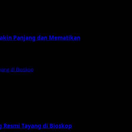
 Makin Panjang dan Mematikan
. Five Nights at Freddy’s 2 hadir sebagai sekuel yang...
yang di Bioskop
g Resmi Tayang di Bioskop