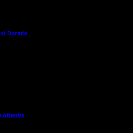
Sol Dorado
gan rasa ingin tahu, keberanian, dan semangat belajar. Sejak
 Atlantis