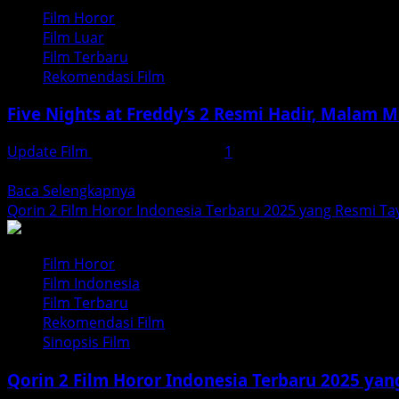
The
Film Horor
Platform:
Film Luar
Perjuangan
Film Terbaru
Bertahan
Rekomendasi Film
Hidup
di
Five Nights at Freddy’s 2 Resmi Hadir, Malam
Dunia
yang
Update Film
Desember 15, 2025
1
Terbalik
Kembalinya teror di Freddy Fazbear’s akhirnya resmi terjadi
Read
Baca Selengkapnya
more
Qorin 2 Film Horor Indonesia Terbaru 2025 yang Resmi Ta
about
Five
Film Horor
Nights
Film Indonesia
at
Film Terbaru
Freddy’s
Rekomendasi Film
2
Sinopsis Film
Resmi
Hadir,
Qorin 2 Film Horor Indonesia Terbaru 2025 yan
Malam