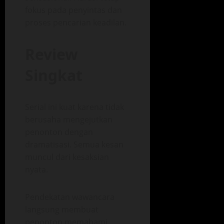
fokus pada penyintas dan
proses pencarian keadilan.
Review
Singkat
Serial ini kuat karena tidak
berusaha mengejutkan
penonton dengan
dramatisasi. Semua kesan
muncul dari kesaksian
nyata.
Pendekatan wawancara
langsung membuat
penonton memahami