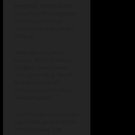
penyintas. Mereka bukan
hanya membahas kejadian
masa lalu, tetapi juga
dampak psikologis jangka
panjang.
Beberapa mengalami
trauma, kesulitan bekerja,
gangguan kepercayaan,
dan stigma sosial. Banyak
korban baru berani
berbicara puluhan tahun
setelah kejadian.
Serial ini juga menunjukkan
bagaimana gerakan MeToo
memberi ruang bagi