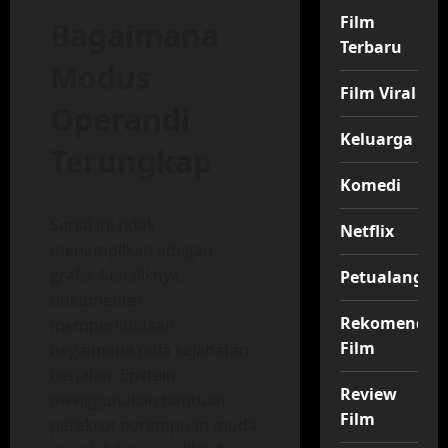
Film
Bagaimana
Terbaru
Modus
Film Viral
Operandi
Keluarga
Terungkap
Komedi
Serial ini tidak
Netflix
menampilkan adegan
grafis. Sebaliknya,
Petualangan
dokumenter
Rekomendas
memperlihatkan
Film
bagaimana pola kejahatan
berjalan. Epstein
Review
menggunakan bantuan
Film
perekrut perempuan muda