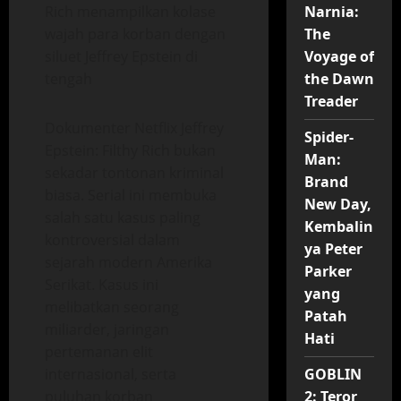
Narnia:
The
Voyage of
the Dawn
Treader
Dokumenter Netflix Jeffrey
Spider-
Epstein: Filthy Rich bukan
Man:
sekadar tontonan kriminal
Brand
biasa. Serial ini membuka
New Day,
salah satu kasus paling
Kembalin
kontroversial dalam
ya Peter
sejarah modern Amerika
Parker
Serikat. Kasus ini
yang
melibatkan seorang
Patah
miliarder, jaringan
Hati
pertemanan elit
internasional, serta
GOBLIN
puluhan korban
2: Teror