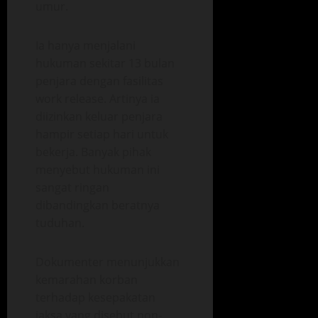
umur.
Ia hanya menjalani
hukuman sekitar 13 bulan
penjara dengan fasilitas
work release. Artinya ia
diizinkan keluar penjara
hampir setiap hari untuk
bekerja. Banyak pihak
menyebut hukuman ini
sangat ringan
dibandingkan beratnya
tuduhan.
Dokumenter menunjukkan
kemarahan korban
terhadap kesepakatan
jaksa yang disebut non-