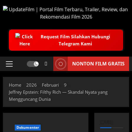
Skip
to
content
Request Film Silahkan Hubungi
Telegram Kami
NONTON FILM GRATIS
Primary
Menu
Home
2026
Februari
9
Jeffrey Epstein: Filthy Rich — Skandal Nyata yang
Mengguncang Dunia
CARI
Dokumenter