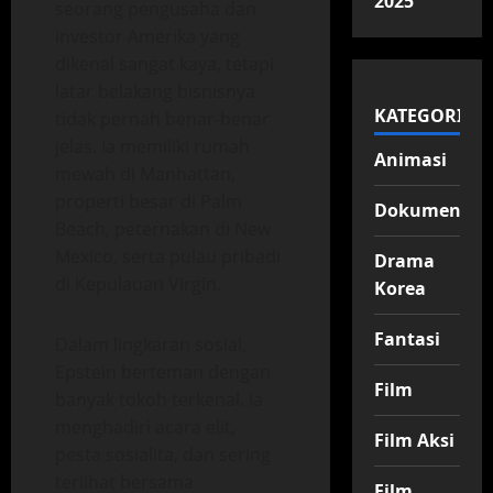
2025
seorang pengusaha dan
investor Amerika yang
dikenal sangat kaya, tetapi
latar belakang bisnisnya
KATEGORI
tidak pernah benar-benar
jelas. Ia memiliki rumah
Animasi
mewah di Manhattan,
properti besar di Palm
Dokumenter
Beach, peternakan di New
Mexico, serta pulau pribadi
Drama
di Kepulauan Virgin.
Korea
Fantasi
Dalam lingkaran sosial,
Epstein berteman dengan
Film
banyak tokoh terkenal. Ia
menghadiri acara elit,
Film Aksi
pesta sosialita, dan sering
terlihat bersama
Film