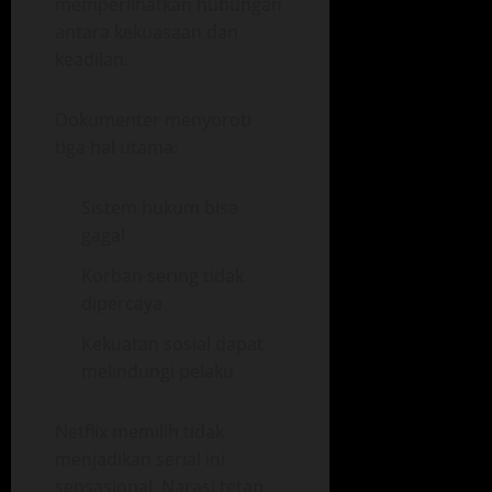
memperlihatkan hubungan
antara kekuasaan dan
keadilan.
Dokumenter menyoroti
tiga hal utama:
Sistem hukum bisa
gagal
Korban sering tidak
dipercaya
Kekuatan sosial dapat
melindungi pelaku
Netflix memilih tidak
menjadikan serial ini
sensasional. Narasi tetap