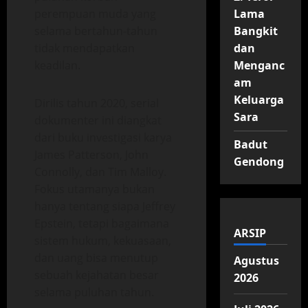
perempuan muda yang
Lama
selama bertahun-tahun
Bangkit
tidak mendapatkan
dan
keadilan.
Menganc
am
Keluarga
Dirilis tahun 2020, serial
Sara
dokumenter ini diangkat
dari buku investigasi karya
Badut
James Patterson, John
Gendong
Connolly, dan Tim Malloy.
Fokus utamanya bukan
hanya tentang siapa Jeffrey
Epstein, tetapi bagaimana
ARSIP
sistem hukum, kekuasaan,
dan uang bisa menutup
Agustus
sebuah kejahatan besar
2026
selama puluhan tahun.