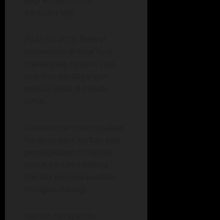
bagi korban untuk
bersuara lagi.
Pada Juli 2019, federal
prosecutor di New York
menangkap Epstein atas
tuduhan perdagangan
seksual anak di bawah
umur.
Dokumenter menunjukkan
harapan para korban saat
penangkapan itu terjadi.
Untuk pertama kalinya
mereka percaya keadilan
mungkin datang.
Namun harapan itu