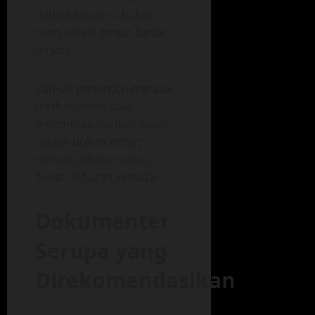
bahwa kasus ini bukan
teori, tetapi benar-benar
terjadi.
Banyak penonton merasa
tidak nyaman saat
menonton, namun itulah
tujuan dokumenter:
menunjukkan realitas,
bukan hiburan semata.
Dokumenter
Serupa yang
Direkomendasikan