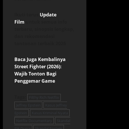
Ikuti terus
Update
Film
untuk semua info
terbaru, sinopsis lengkap,
dan rekomendasi
tontonan terbaik 2026
Baca Juga Kembalinya
Street Fighter (2026):
Wajib Tonton Bagi
Penggemar Game
Tags:
Filthy Rich Netflix
Jeffrey Epstein
Kasus Jeffrey
Epstein
Kasus Kriminal Nyata
Netflix Documentary
Skandal
Elit Dunia
Skandal Epstein