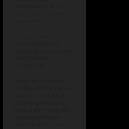
menerima laporan dari
orang tua seorang gadis
berusia 14 tahun.
Investigasi polisi
menemukan banyak
korban lain. Namun proses
hukum berakhir
kontroversial.
Epstein akhirnya hanya
didakwa atas kasus negara
bagian Florida dan pada
2008 mengaku bersalah
atas tuduhan ringan yaitu
soliciting prostitution
dengan korban di bawah