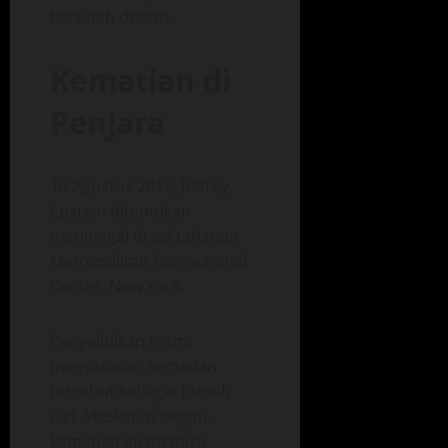
berubah drastis.
Kematian di
Penjara
10 Agustus 2019, Jeffrey
Epstein ditemukan
meninggal di sel tahanan
Metropolitan Correctional
Center, New York.
Penyelidikan resmi
menyatakan kematian
tersebut sebagai bunuh
diri. Meskipun begitu,
kematian ini memicu