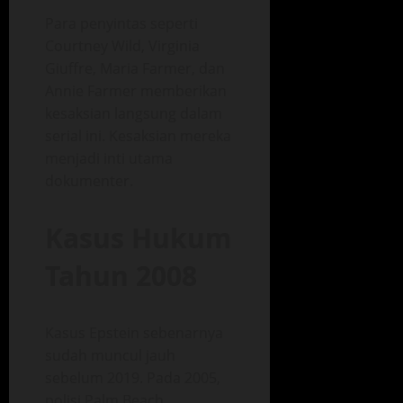
Para penyintas seperti
Courtney Wild, Virginia
Giuffre, Maria Farmer, dan
Annie Farmer memberikan
kesaksian langsung dalam
serial ini. Kesaksian mereka
menjadi inti utama
dokumenter.
Kasus Hukum
Tahun 2008
Kasus Epstein sebenarnya
sudah muncul jauh
sebelum 2019. Pada 2005,
polisi Palm Beach