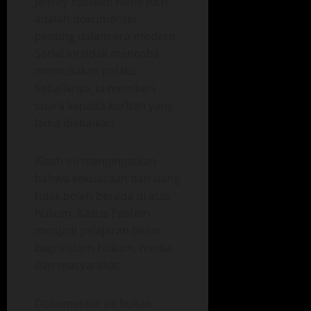
Jeffrey Epstein: Filthy Rich
adalah dokumenter
penting dalam era modern.
Serial ini tidak mencoba
memuliakan pelaku.
Sebaliknya, ia memberi
suara kepada korban yang
lama diabaikan.
Kisah ini mengingatkan
bahwa kekuasaan dan uang
tidak boleh berada di atas
hukum. Kasus Epstein
menjadi pelajaran besar
bagi sistem hukum, media,
dan masyarakat.
Dokumenter ini bukan