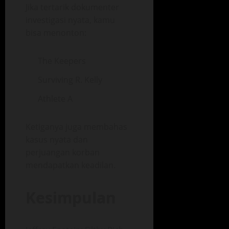
Jika tertarik dokumenter
investigasi nyata, kamu
bisa menonton:
The Keepers
Surviving R. Kelly
Athlete A
Ketiganya juga membahas
kasus nyata dan
perjuangan korban
mendapatkan keadilan.
Kesimpulan