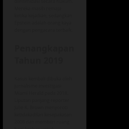
diintimidasi secara hukum.
Mereka masih remaja
ketika kejadian, sedangkan
Epstein adalah orang kaya
dengan pengacara terbaik.
Penangkapan
Tahun 2019
Kasus kembali dibuka oleh
jurnalisme investigasi
Miami Herald pada 2018.
Liputan panjang reporter
Julie K. Brown menyoroti
ketidakadilan kesepakatan
2008 dan memberi ruang