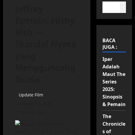
Jeffrey
Cari
Epstein: Filthy
Rich —
BACA
Skandal Nyata
JUGA :
yang
Ipar
Mengguncang
Adalah
Maut The
Dunia
Series
2025:
Update Film
Sinopsis
Februari 9, 2026
& Pemain
5 minutes read
The
Chronicle
s of