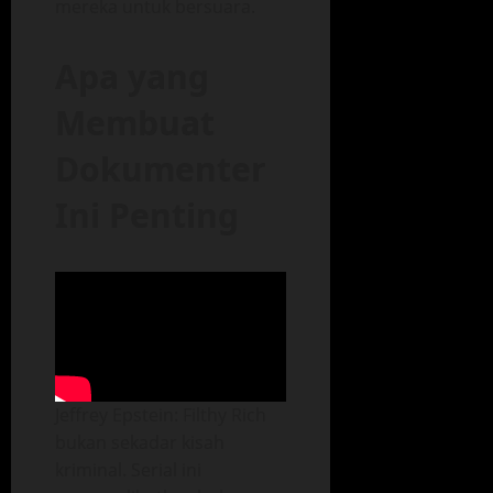
mereka untuk bersuara.
Apa yang
Membuat
Dokumenter
Ini Penting
Jeffrey Epstein: Filthy Rich
bukan sekadar kisah
kriminal. Serial ini