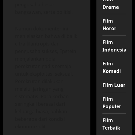
pengusaha besar,
Drama
bangsawan, serta politisi.
Film
Horor
Namun dokumenter ini
menjelaskan bahwa di balik
Film
citra filantropis dan
Indonesia
pengusaha sukses, Epstein
menjalankan pola
Film
perekrutan gadis remaja
Komedi
untuk eksploitasi seksual.
Perekrutan dilakukan
Film Luar
melalui jaringan yang
sistematis. Para korban
Film
seringkali berasal dari
Populer
keluarga biasa, bahkan
beberapa dari kondisi
Film
ekonomi sulit.
Terbaik