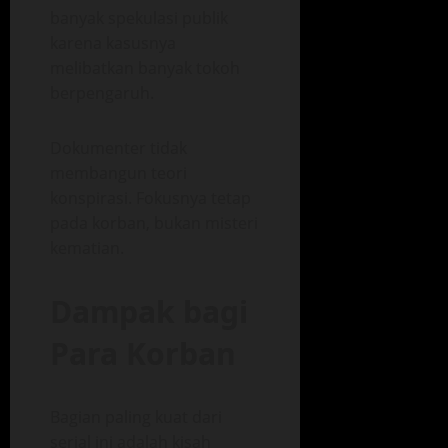
banyak spekulasi publik
karena kasusnya
melibatkan banyak tokoh
berpengaruh.
Dokumenter tidak
membangun teori
konspirasi. Fokusnya tetap
pada korban, bukan misteri
kematian.
Dampak bagi
Para Korban
Bagian paling kuat dari
serial ini adalah kisah