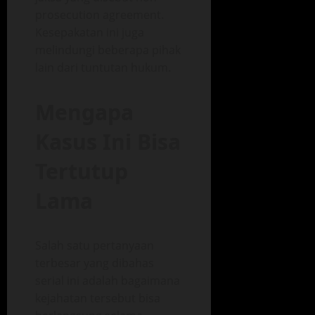
prosecution agreement.
Kesepakatan ini juga
melindungi beberapa pihak
lain dari tuntutan hukum.
Mengapa
Kasus Ini Bisa
Tertutup
Lama
Salah satu pertanyaan
terbesar yang dibahas
serial ini adalah bagaimana
kejahatan tersebut bisa