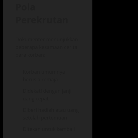
Pola
Perekrutan
Dokumenter menunjukkan
beberapa kesamaan cerita
para korban:
Korban umumnya
berusia remaja
Didekati dengan janji
uang cepat
Diberi hadiah atau uang
setelah pertemuan
Ditekan untuk kembali