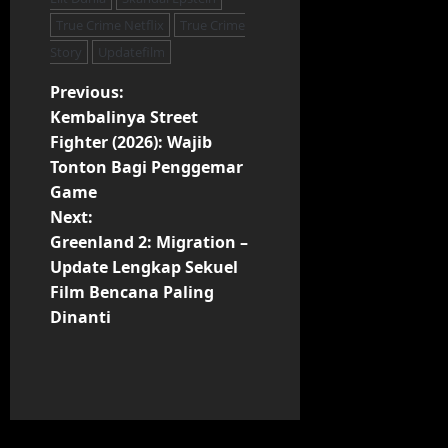
True Crime Netflix
True Crime
Story
Updatefilm
P
Previous:
Kembalinya Street
o
Fighter (2026): Wajib
Tonton Bagi Penggemar
s
Game
t
Next:
Greenland 2: Migration –
n
Update Lengkap Sekuel
Film Bencana Paling
a
Dinanti
v
i
g