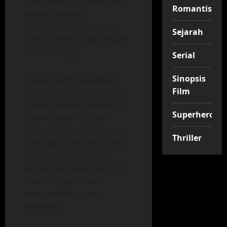
yang lebih tua sedikit dari
Romantis
korban. Mereka
menawarkan pekerjaan
Sejarah
ringan seperti pijat dengan
bayaran tinggi.
Serial
Sinopsis
Banyak korban awalnya
Film
percaya itu pekerjaan legal.
Namun setelah berada di
Superhero
dalam rumah Epstein,
situasi berubah. Tekanan
Thriller
psikologis dan manipulasi
digunakan. Beberapa
korban kemudian diminta
merekrut gadis lain,
menciptakan sistem
berantai.