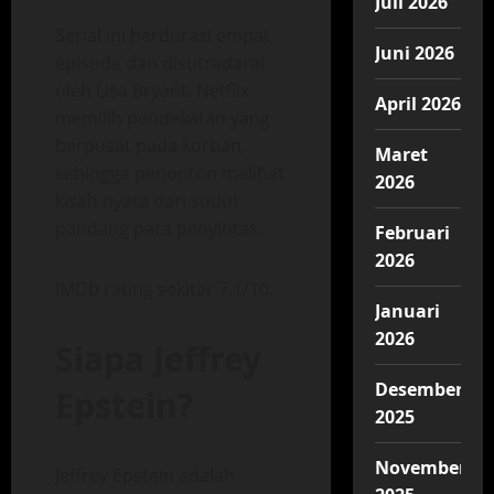
Juli 2026
Serial ini berdurasi empat
Juni 2026
episode dan disutradarai
oleh Lisa Bryant. Netflix
April 2026
memilih pendekatan yang
berpusat pada korban,
Maret
sehingga penonton melihat
2026
kisah nyata dari sudut
pandang para penyintas.
Februari
2026
IMDb rating sekitar 7.1/10.
Januari
2026
Siapa Jeffrey
Desember
Epstein?
2025
November
Jeffrey Epstein adalah