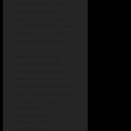
tontonan ringan, tetapi
sangat penting untuk
dipahami. Ia menunjukkan
bagaimana kejahatan bisa
berlangsung lama jika
korban tidak didengar.
Bagi penonton yang
menyukai true crime
berbasis fakta, serial ini
wajib ditonton karena
menghadirkan investigasi
nyata, kesaksian langsung,
dan gambaran bagaimana
dunia elit bisa
menyembunyikan
kebenaran selama
bertahun-tahun.