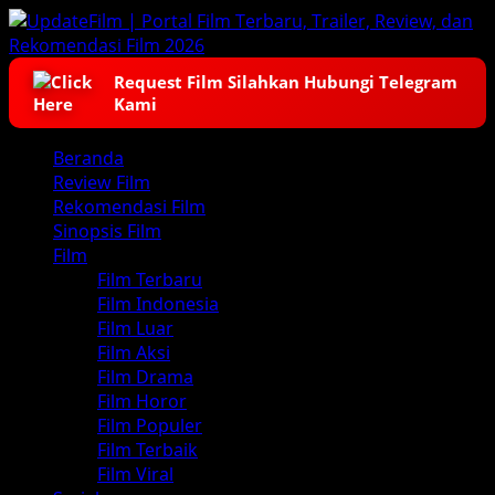
Skip
to
content
Request Film Silahkan Hubungi Telegram
Kami
Primary
Beranda
Menu
Review Film
Rekomendasi Film
Sinopsis Film
Film
Film Terbaru
Film Indonesia
Film Luar
Film Aksi
Film Drama
Film Horor
Film Populer
Film Terbaik
Film Viral