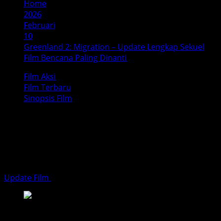
Home
2026
Februari
10
Greenland 2: Migration – Update Lengkap Sekuel
Film Bencana Paling Dinanti
Film Aksi
Film Terbaru
Sinopsis Film
Greenland 2: Migration – Update
Lengkap Sekuel Film Bencana
Paling Dinanti
Update Film
Februari 10, 2026
5 minutes read