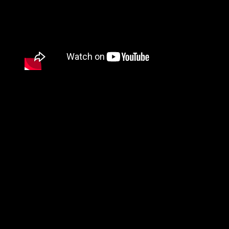
Film ini sempat tertunda karena pandemi global dan
jadwal produksi Hollywood yang terganggu. Namun
proyeknya
tidak pernah dibatalkan
.
Produksi akhirnya dikonfirmasi tetap berjalan dengan
Gerard Butler tetap menjadi wajah utama franchise.
Tanggal rilis resmi penuh memang belum dipublikasikan
final oleh studio, tetapi proyeknya berada dalam tahap
pengembangan aktif.
Apa yang Bisa Diharapkan
Penonton?