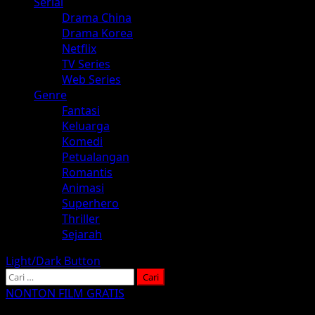
Serial
Drama China
Drama Korea
Netflix
TV Series
Web Series
Genre
Fantasi
Keluarga
Komedi
Petualangan
Romantis
Animasi
Superhero
Thriller
Sejarah
Light/Dark Button
Cari
untuk:
NONTON FILM GRATIS