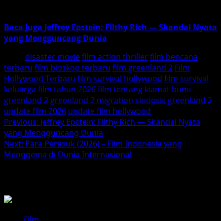
2026
Baca Juga Jeffrey Epstein: Filthy Rich — Skandal Nyata
yang Mengguncang Dunia
Tags:
disaster movie
film action thriller
film bencana
terbaru
film bioskop terbaru
film greenland 2
Film
Hollywood Terbaru
film survival hollywood
film survival
keluarga
film tahun 2026
film tentang kiamat bumi
greenland 2
greenland 2 migration
sinopsis greenland 2
update film 2026
update film hollywood
Post
Previous:
Jeffrey Epstein: Filthy Rich — Skandal Nyata
yang Mengguncang Dunia
navigation
Next:
Para Perasuk (2026) – Film Indonesia yang
Menggema di Dunia Internasional
BACA JUGA
Film