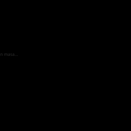
n masa...