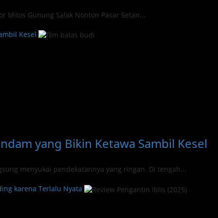
ror Mitos Gunung Salak Nonton Pasar Setan...
ambil Kesel
Dendam yang Bikin Ketawa Sambil Kesel
ngsung menyukai pendekatannya yang ringan. Di tengah...
ding karena Terlalu Nyata