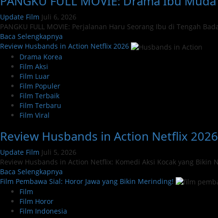
PANGKU FULL MOVIE: Drama Ibu Muda
Update Film
Juli 6, 2026
PANGKU FULL MOVIE: Perjalanan Haru Seorang Ibu di Tengah Badai 
Read
Baca Selengkapnya
more
Review Husbands in Action Netflix 2026
about
Drama Korea
PANGKU
Film Aksi
FULL
Film Luar
MOVIE:
Film Populer
Drama
Film Terbaik
Ibu
Film Terbaru
Muda
Film Viral
yang
Review Husbands in Action Netflix 2026
Menggugah
Hati
Update Film
Juli 5, 2026
Review Husbands in Action Netflix: Komedi Aksi Kocak yang Bikin N
Read
Baca Selengkapnya
more
Film Pembawa Sial: Horor Jawa yang Bikin Merinding!
about
Film
Review
Film Horor
Husbands
Film Indonesia