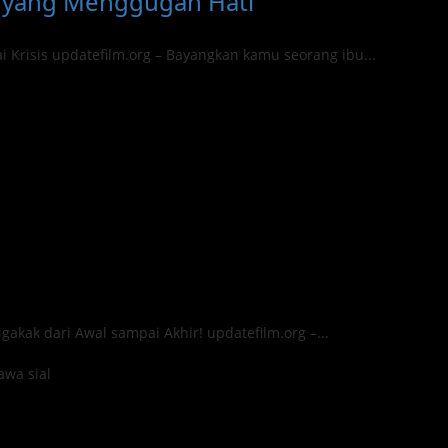
 yang Menggugah Hati
Krisis updatefilm.org – Bayangkan kamu seorang ibu...
gakak dari Awal sampai Akhir! updatefilm.org –...